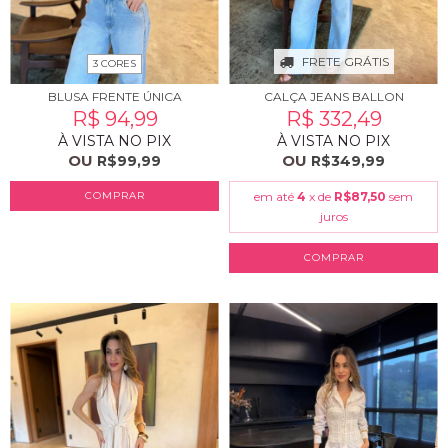
FRETE GRÁTIS
3 CORES
BLUSA FRENTE ÚNICA
CALÇA JEANS BALLON
R$ 94,99
R$ 332,49
À VISTA NO PIX
À VISTA NO PIX
OU
OU
R$99,99
R$349,99
COMPRAR
em até
4
x de
R$87,50
sem
juros
COMPRAR