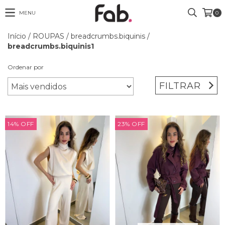
MENU
0
Início
/
ROUPAS
/
breadcrumbs.biquinis
/
breadcrumbs.biquinis1
Ordenar por
FILTRAR
14
%
OFF
23
%
OFF