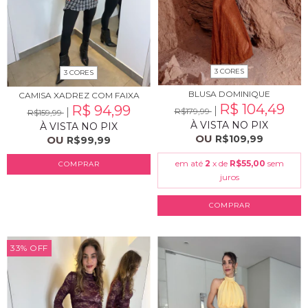
3 CORES
3 CORES
BLUSA DOMINIQUE
CAMISA XADREZ COM FAIXA
R$ 104,49
R$ 94,99
R$179,99
R$159,99
À VISTA NO PIX
À VISTA NO PIX
OU
R$109,99
OU
R$99,99
em até
2
x de
R$55,00
sem
COMPRAR
juros
COMPRAR
33
%
OFF