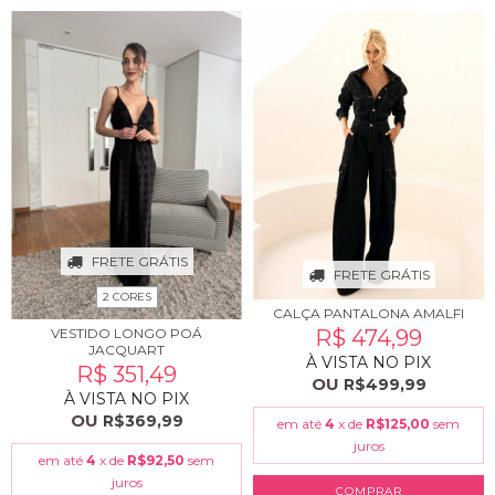
FRETE GRÁTIS
FRETE GRÁTIS
2 CORES
CALÇA PANTALONA AMALFI
VESTIDO LONGO POÁ
R$ 474,99
JACQUART
À VISTA NO PIX
R$ 351,49
OU
R$499,99
À VISTA NO PIX
OU
R$369,99
em até
4
x de
R$125,00
sem
juros
em até
4
x de
R$92,50
sem
juros
COMPRAR