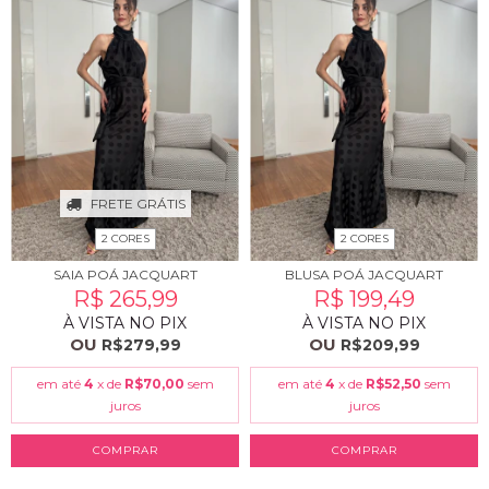
FRETE GRÁTIS
2 CORES
2 CORES
SAIA POÁ JACQUART
BLUSA POÁ JACQUART
R$ 265,99
R$ 199,49
À VISTA NO PIX
À VISTA NO PIX
OU
OU
R$279,99
R$209,99
em até
4
x de
R$70,00
sem
em até
4
x de
R$52,50
sem
juros
juros
COMPRAR
COMPRAR