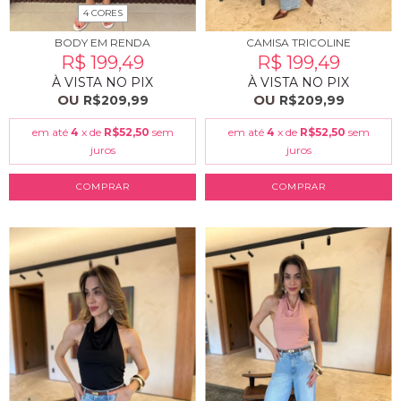
4 CORES
CAMISA TRICOLINE
BODY EM RENDA
R$ 199,49
R$ 199,49
À VISTA NO PIX
À VISTA NO PIX
OU
OU
R$209,99
R$209,99
em até
4
x de
R$52,50
sem
em até
4
x de
R$52,50
sem
juros
juros
COMPRAR
COMPRAR