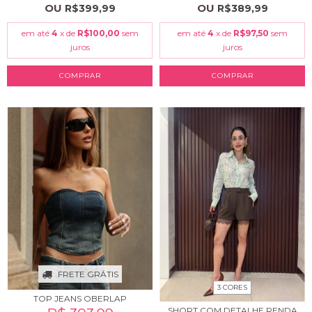
OU
OU
R$399,99
R$389,99
em até
4
x de
R$100,00
sem
em até
4
x de
R$97,50
sem
juros
juros
COMPRAR
COMPRAR
FRETE GRÁTIS
3 CORES
TOP JEANS OBERLAP
SHORT COM DETALHE RENDA