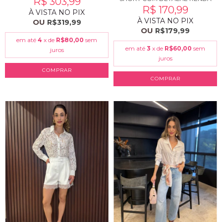
R$ 303,99
R$ 170,99
À VISTA NO PIX
À VISTA NO PIX
OU
R$319,99
OU
R$179,99
em até
4
x de
R$80,00
sem
em até
3
x de
R$60,00
sem
juros
juros
COMPRAR
COMPRAR