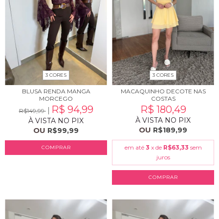
3 CORES
3 CORES
BLUSA RENDA MANGA
MACAQUINHO DECOTE NAS
MORCEGO
COSTAS
R$ 94,99
R$ 180,49
R$149,99
À VISTA NO PIX
À VISTA NO PIX
OU
OU
R$189,99
R$99,99
em até
3
x de
R$63,33
sem
COMPRAR
juros
COMPRAR