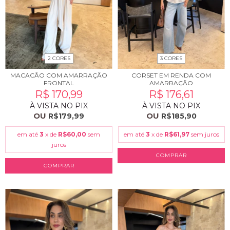
2 CORES
3 CORES
MACACÃO COM AMARRAÇÃO
CORSET EM RENDA COM
FRONTAL
AMARRAÇÃO
R$ 170,99
R$ 176,61
À VISTA NO PIX
À VISTA NO PIX
OU
OU
R$179,99
R$185,90
em até
3
x de
R$60,00
sem
em até
3
x de
R$61,97
sem juros
juros
COMPRAR
COMPRAR