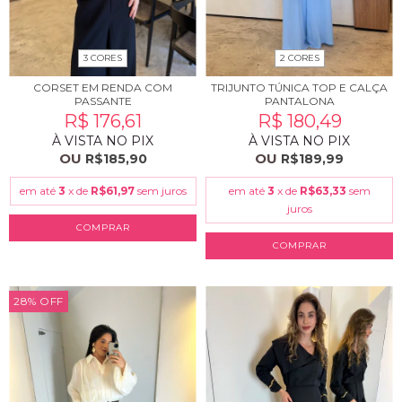
3 CORES
2 CORES
CORSET EM RENDA COM
TRIJUNTO TÚNICA TOP E CALÇA
PASSANTE
PANTALONA
R$ 176,61
R$ 180,49
À VISTA NO PIX
À VISTA NO PIX
OU
OU
R$185,90
R$189,99
em até
3
x de
R$61,97
sem juros
em até
3
x de
R$63,33
sem
juros
COMPRAR
COMPRAR
28
%
OFF