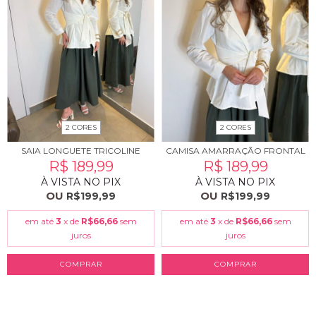
2 CORES
2 CORES
SAIA LONGUETE TRICOLINE
CAMISA AMARRAÇÃO FRONTAL
R$ 189,99
R$ 189,99
À VISTA NO PIX
À VISTA NO PIX
OU
OU
R$199,99
R$199,99
em até
3
x de
R$66,66
sem
em até
3
x de
R$66,66
sem
juros
juros
COMPRAR
COMPRAR