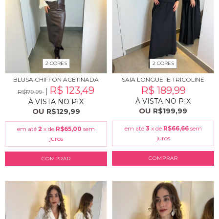
2 CORES
2 CORES
BLUSA CHIFFON ACETINADA
SAIA LONGUETE TRICOLINE
R$ 123,49
R$ 189,99
R$179,99
À VISTA NO PIX
À VISTA NO PIX
OU
OU
R$199,99
R$129,99
em até
3
x de
R$66,66
sem
em até
2
x de
R$65,00
sem
juros
juros
COMPRAR
COMPRAR