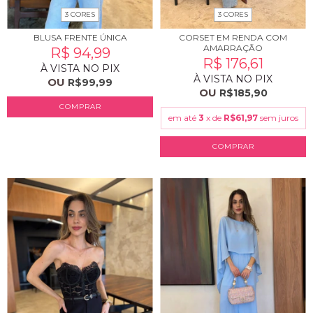
3 CORES
3 CORES
BLUSA FRENTE ÚNICA
CORSET EM RENDA COM
AMARRAÇÃO
R$ 94,99
R$ 176,61
À VISTA NO PIX
À VISTA NO PIX
OU
R$99,99
OU
R$185,90
COMPRAR
em até
3
x de
R$61,97
sem juros
COMPRAR